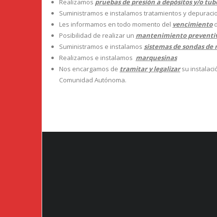
Realizamos
pruebas de presión a depósitos y/o tub
Suministramos e instalamos tratamientos y depuraci
Les informamos en todo momento del
vencimiento
d
Posibilidad de realizar un
mantenimiento preventi
Suministramos e instalamos
sistemas de sondas de 
Realizamos e instalamos
marquesinas
Nos encargamos de
tramitar y legalizar
su instalaci
Comunidad Autónoma.