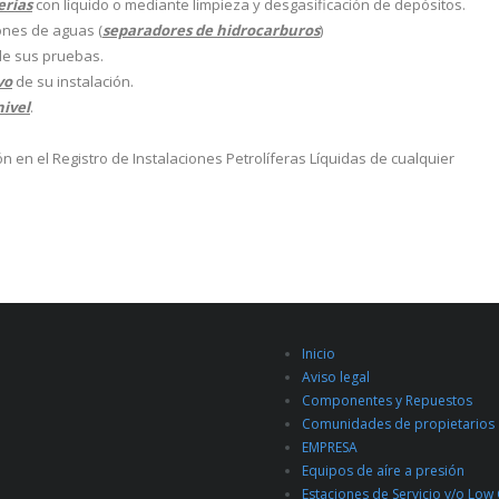
erías
con líquido o mediante limpieza y desgasificación de depósitos.
ones de aguas (
separadores de hidrocarburos
)
e sus pruebas.
vo
de su instalación.
nivel
.
ón en el Registro de Instalaciones Petrolíferas Líquidas de cualquier
Inicio
Aviso legal
Componentes y Repuestos
Comunidades de propietarios
EMPRESA
Equipos de aíre a presión
Estaciones de Servicio y/o Low