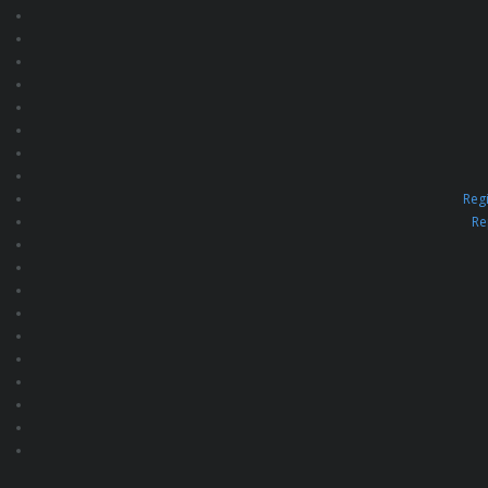
Mi cuenta
Detalles de la cuenta
Editar cuenta
Cerrar sesión
Regi
Re