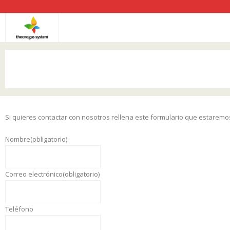
Saltar
al
contenido
Aviso legal
Componentes y Repuestos
Comunidades de propietarios
Si quieres contactar con nosotros rellena este formulario que estarem
EMPRESA
Nombre
(obligatorio)
Equipos de aíre a presión
Estaciones de Servicio y/o Low Cost
Correo electrónico
(obligatorio)
Instalación GLP y ADBLUE
Teléfono
Limpieza y desgasificación tanques