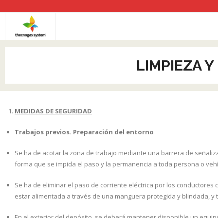
Saltar
al
contenido
Aviso legal
LIMPIEZA 
Componentes y Repuestos
Comunidades de propietarios
MEDIDAS DE SEGURIDAD
EMPRESA
Trabajos previos. Preparación del entorno
Equipos de aíre a presión
Se ha de acotar la zona de trabajo mediante una barrera de señaliza
Estaciones de Servicio y/o Low Cost
forma que se impida el paso y la permanencia a t
Instalación GLP y ADBLUE
Se ha de eliminar el paso de corriente eléctrica por los conductores 
estar alimentada a través de una manguera protegida y blindada, y t
Limpieza y desgasificación tanques
En el exterior del depósito, se deberá mantener disponible un equipo 