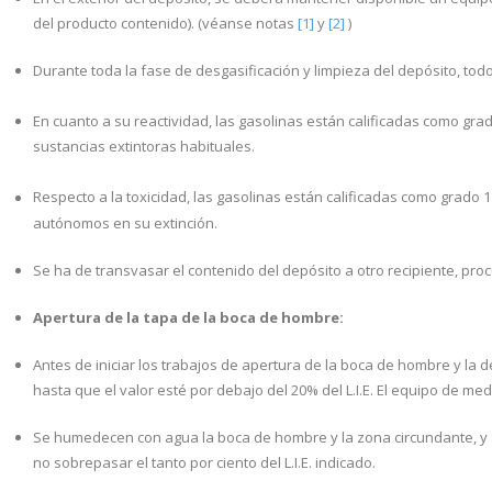
Parque de almacenamiento
del producto contenido). (véanse notas
[1]
y
[2]
)
Política de cookies
Durante toda la fase de desgasificación y limpieza del depósito, to
Politica de Privacidad
En cuanto a su reactividad, las gasolinas están calificadas como gra
sustancias extintoras habituales.
Registro y/o anulación de las instalaciones petroliferas
Respecto a la toxicidad, las gasolinas están calificadas como grado 1
Reparación de tanques o conversión a doble pared
autónomos en su extinción.
Revisiones e Inspecciónes reglamentarias
Se ha de transvasar el contenido del depósito a otro recipiente, pro
Sistemas de sondas de nivel
Apertura de la tapa de la boca de hombre:
SERVICIOS
Antes de iniciar los trabajos de apertura de la boca de hombre y la d
hasta que el valor esté por debajo del 20% del L.I.E. El equipo de me
Consultoría
Se humedecen con agua la boca de hombre y la zona circundante, y s
Consumos Propios
no sobrepasar el tanto por ciento del L.I.E. indicado.
INSTALACIONES