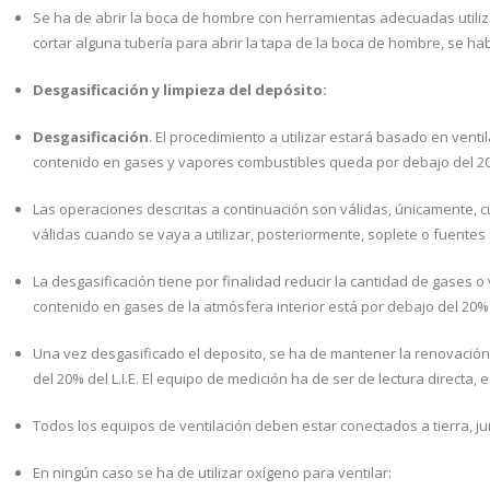
Se ha de abrir la boca de hombre con herramientas adecuadas utiliz
cortar alguna tubería para abrir la tapa de la boca de hombre, se ha
Low Cost
Desgasificación y limpieza del depósito:
Mantenimiento
Desgasificación
. El procedimiento a utilizar estará basado en venti
Normativas
contenido en gases y vapores combustibles queda por debajo del 20%
CONTACTO
Las operaciones descritas a continuación son válidas, únicamente, 
válidas cuando se vaya a utilizar, posteriormente, soplete o fuentes 
CERTIFICACIONES
La desgasificación tiene por finalidad reducir la cantidad de gases o
Escritorio
contenido en gases de la atmósfera interior está por debajo del 20% d
Archivos
Una vez desgasificado el deposito, se ha de mantener la renovación 
del 20% del L.I.E. El equipo de medición ha de ser de lectura directa
Mis archivos
Todos los equipos de ventilación deben estar conectados a tierra, jun
Páginas
En ningún caso se ha de utilizar oxígeno para ventilar:
Mis páginas