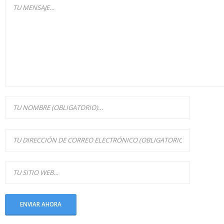
Parque de almacenamiento
Política de cookies
Politica de Privacidad
Registro y/o anulación de las instalaciones petroliferas
Reparación de tanques o conversión a doble pared
Revisiones e Inspecciónes reglamentarias
Sistemas de sondas de nivel
SERVICIOS
Consultoría
Consumos Propios
INSTALACIONES