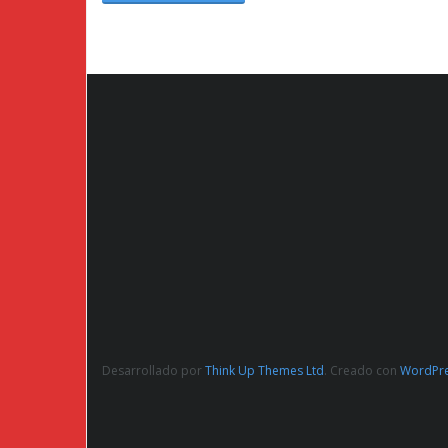
Desarrollado por
Think Up Themes Ltd
. Creado con
WordPr