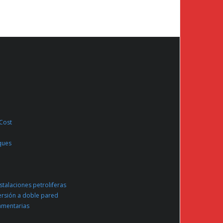
 Cost
ques
nstalaciones petroliferas
ersión a doble pared
amentarias