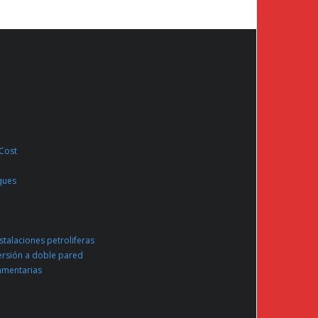
 Cost
ques
nstalaciones petroliferas
ersión a doble pared
amentarias