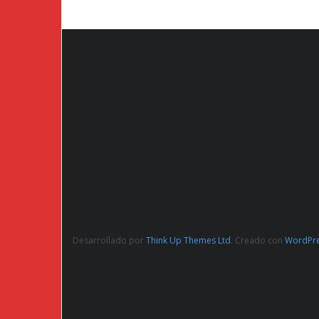
Desarrollado por
Think Up Themes Ltd
. Creado con
WordPr