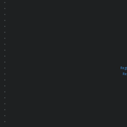
Mi cuenta
Detalles de la cuenta
Editar cuenta
Cerrar sesión
Regi
Re