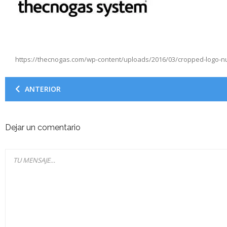
Parque de almacenamiento
Política de cookies
Politica de Privacidad
https://thecnogas.com/wp-content/uploads/2016/03/cropped-logo-n
Registro y/o anulación de las instalaciones petroliferas
ANTERIOR
Reparación de tanques o conversión a doble pared
Revisiones e Inspecciónes reglamentarias
Dejar un comentario
Sistemas de sondas de nivel
SERVICIOS
Consultoría
Consumos Propios
INSTALACIONES